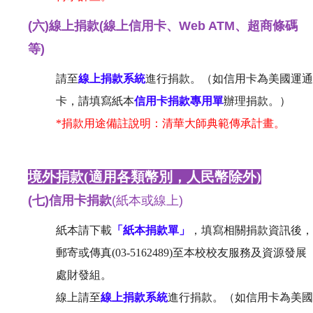
(六)
線上捐款(線上信用卡、Web ATM、超商條碼
等)
請至
線上捐款系統
進行捐款。（如信用卡為美國運通
卡，請填寫紙本
信用卡捐款專用單
辦理捐款。）
*捐款用途備註說明：清華大師典範傳承計畫。
境外捐款(
適用各類幣別，人民幣除外
)
(七)
信用卡捐款
(紙本或線上)
紙本請下載
「紙本捐款單」
，填寫相關捐款資訊後，
郵寄或傳真(03-5162489)至本校校友服務及資源發展
處財發組。
線上請至
線上捐款系統
進行捐款。（如信用卡為美國