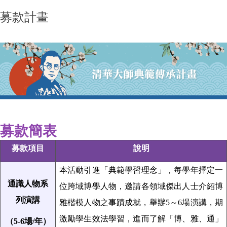
募款計畫
募款簡表
募款項目
說明
本活動引進「典範學習理念」，每學年擇定一
通識人物系
位跨域博學人物，邀請各領域傑出人士介紹博
列演講
雅楷模人物之事蹟成就，舉辦5～6場演講，期
激勵學生效法學習，進而了解「博、雅、通」
（5-6場/年）