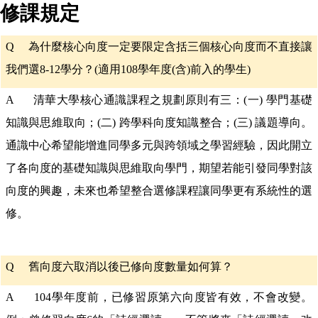
修課規定
Q
為什麼核心向度一定要限定含括三個核心向度而不直接讓
我們選
8-12
學分？
(
適用
108
學年度
(
含
)
前入的學生
)
A 清華大學核心通識課程之規劃原則有三：(一) 學門基礎
知識與思維取向；(二) 跨學科向度知識整合；(三) 議題導向。
通識中心希望能增進同學多元與跨領域之學習經驗，因此開立
了各向度的基礎知識與思維取向學門，期望若能引發同學對該
向度的興趣，未來也希望整合選修課程讓同學更有系統性的選
修。
Q
舊向度六取消以後已修向度數量如何算？
A 104學年度前，已修習原第六向度皆有效，不會改變。