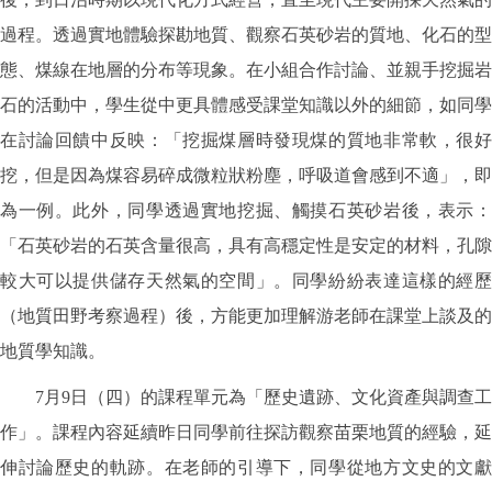
過程。透過實地體驗探勘地質、觀察石英砂岩的質地、化石的型
態、煤線在地層的分布等現象。在小組合作討論、並親手挖掘岩
石的活動中，學生從中更具體感受課堂知識以外的細節，如同學
在討論回饋中反映：「挖掘煤層時發現煤的質地非常軟，很好
挖，但是因為煤容易碎成微粒狀粉塵，呼吸道會感到不適」，即
為一例。此外，同學透過實地挖掘、觸摸石英砂岩後，表示：
「石英砂岩的石英含量很高，具有高穩定性是安定的材料，孔隙
較大可以提供儲存天然氣的空間」。同學紛紛表達這樣的經歷
（地質田野考察過程）後，方能更加理解游老師在課堂上談及的
地質學知識。
7月9日（四）的課程單元為「歷史遺跡、文化資產與調查工
作」。課程內容延續昨日同學前往探訪觀察苗栗地質的經驗，延
伸討論歷史的軌跡。在老師的引導下，同學從地方文史的文獻