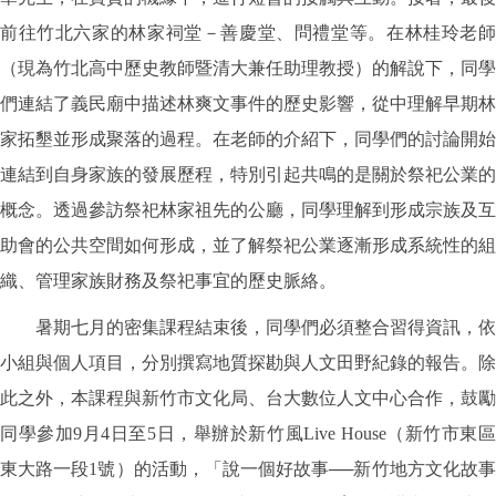
前往竹北六家的林家祠堂－善慶堂、問禮堂等。在林桂玲老師
（現為竹北高中歷史教師暨清大兼任助理教授）的解說下，同學
們連結了義民廟中描述林爽文事件的歷史影響，從中理解早期林
家拓墾並形成聚落的過程。在老師的介紹下，同學們的討論開始
連結到自身家族的發展歷程，特別引起共鳴的是關於祭祀公業的
概念。透過參訪祭祀林家祖先的公廳，同學理解到形成宗族及互
助會的公共空間如何形成，並了解祭祀公業逐漸形成系統性的組
織、管理家族財務及祭祀事宜的歷史脈絡。
暑期七月的密集課程結束後，同學們必須整合習得資訊，依
小組與個人項目，分別撰寫地質探勘與人文田野紀錄的報告。除
此之外，本課程與新竹市文化局、台大數位人文中心合作，鼓勵
同學參加9月4日至5日，舉辦於新竹風Live House（新竹市東區
東大路一段1號）的活動，「說一個好故事──新竹地方文化故事