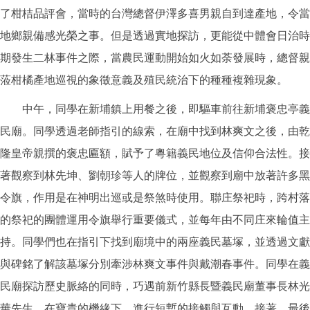
了柑桔品評會，當時的台灣總督伊澤多喜男親自到達產地，令當
地鄉親備感光榮之事。但是透過實地探訪，更能從中體會日治時
期發生二林事件之際，當農民運動開始如火如荼發展時，總督親
蒞柑橘產地巡視的象徵意義及殖民統治下的種種複雜現象。
中午，同學在新埔鎮上用餐之後，即驅車前往新埔褒忠亭義
民廟。同學透過老師指引的線索，在廟中找到林爽文之後，由乾
隆皇帝親撰的褒忠匾額，賦予了粵籍義民地位及信仰合法性。接
著觀察到林先坤、劉朝珍等人的牌位，並觀察到廟中放著許多黑
令旗，作用是在神明出巡或是祭煞時使用。聯庄祭祀時，跨村落
的祭祀的團體運用令旗舉行重要儀式，並每年由不同庄來輪值主
持。同學們也在指引下找到廟境中的兩座義民墓塚，並透過文獻
與碑銘了解該墓塚分別牽涉林爽文事件與戴潮春事件。同學在義
民廟探訪歷史脈絡的同時，巧遇前新竹縣長暨義民廟董事長林光
華先生，在寶貴的機緣下，進行短暫的接觸與互動。接著，最後