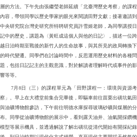
層的方法。下午先由張繼瑩老師延續「北臺灣歷史考察」的課程
內容，帶領同學以歷史學家的眼光來閱讀田野文獻；接著邀請到
中央研究院台灣史研究所特聘研究員許雪姬老師，為同學講授日
記中的歷史，講題為〈黃旺成這個人與他的日記〉，描述一位跨
越日治時期至戰後的新竹人的生命故事，與其所見的政局轉換下
的時代變遷。同學們在討論時間中，反思運用歷史材料的各種問
題，包括日記記主的主觀意識，對於解讀者理解時代或事件的影
響等等。
7月8日（三）的課程單元為「田野課程一：環境與資源考
察」。早上在大禮堂前集合完畢後，即驅車前往苗栗出磺坑氣田
與油礦博物館參訪，下午前往明德水庫探尋玻璃砂礦與煤層的分
布。同學從油礦博物館的展示中，看到露天油井、油氣開採鑽機
模型等展示機具，並透過解說了解出磺坑從清代開始有開採紀錄
後，到日治時期以現代化方式經營，直至現代主要開採天然氣的