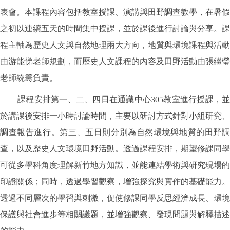
表會。本課程內容包括教室授課、演講與田野調查教學，在暑假
之初以連續五天的時間集中授課，並於課後進行討論與分享。課
程主軸為歷史人文與自然地理兩大方向，地質與環境課程與活動
由游能悌老師規劃，而歷史人文課程的內容及田野活動由張繼瑩
老師統籌負責。
課程安排第一、二、四日在通識中心305教室進行授課，並
於講課後安排一小時討論時間，主要以研討方式針對小組研究、
調查報告進行。第三、五日則分別為自然環境與地質的田野調
查，以及歷史人文環境田野活動。透過課程安排，期望修課同學
可從多學科角度理解新竹地方知識，並能連結學術與研究現場的
印證關係；同時，透過學習觀察，增強探究與實作的基礎能力。
透過不同層次的學習與刺激，促使修課同學反思經濟成長、環境
保護與社會進步等相關議題，並增強觀察、發現問題與解釋描述