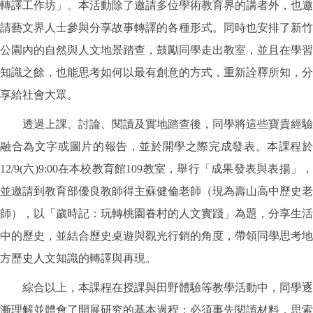
轉譯工作坊」。本活動除了邀請多位學術教育界的講者外，也邀
請藝文界人士參與分享故事轉譯的各種形式。同時也安排了新竹
公園內的自然與人文地景踏查，鼓勵同學走出教室，並且在學習
知識之餘，也能思考如何以最有創意的方式，重新詮釋所知，分
享給社會大眾。
透過上課、討論、閱讀及實地踏查後，同學將這些寶貴經驗
融合為文字或圖片的報告，並於開學之際完成發表。本課程於
12/9(六)9:00在本校教育館109教室，舉行「成果發表與表揚」，
並邀請到教育部優良教師得主蘇健倫老師（現為壽山高中歷史老
師），以「歲時記：玩轉桃園眷村的人文實踐」為題，分享生活
中的歷史，並結合歷史桌遊與觀光行銷的角度，帶領同學思考地
方歷史人文知識的轉譯與再現。
綜合以上，本課程在授課與田野體驗等教學活動中，同學逐
漸理解並體會了開展研究的基本過程：必須事先閱讀材料，思索