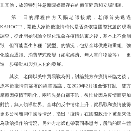
非其他，故須特別注意新聞媒體存在的價值問題和立場問題。
第二日的課程由方天賜老師接續，老師首先透過
KAHOOT!，開啟大家於後疫情時代是否會恢復國際旅遊的現場
調查，從此開始討論全球化現象在疫情結束之後，基本上不會崩
毀，但可能產生各種「變型」的情況，包括全球供應鏈重組、強
化遠距通訊、消費型式改變（如宅經濟、無人電商物流等），更
進一步帶動AI與無人化的發展。
其次，老師以美中貿易戰為例，討論雙方在疫情來臨之後，
原本於疫情前簽署的經貿協議，在2020年2月後全部打亂，雙方
摩擦因疫情而強化，兩強先是自顧不暇，後忙於因為疫情而更加
對抗，無人領導世界。全球的反中情緒上升，貿易戰和疫情使得
更多公司離開中國等情況，指出「疫情」在國際政治下被拿來做
為政治操作的情況。另外方老師也帶著同學思考，所謂的民主體