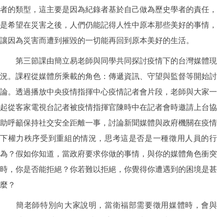
者的類型，這主要是因為紀錄者基於自己做為歷史學者的責任，
是希望在災害之後，人們仍能記得人性中原本那些美好的事情，
讓因為災害而遭到摧毀的一切能再回到原本美好的生活。
第三節課由簡立易老師與同學共同探討疫情下的台灣媒體現
況。課程從媒體所乘載的角色：傳遞資訊、守望與監督等開始討
論。透過播放中央疫情指揮中心疫情記者會片段，老師與大家一
起從客家電視台記者被疫情指揮官陳時中在記者會時邀請上台協
助呼籲保持社交安全距離一事，討論新聞媒體與政府機關在疫情
下權力秩序受到重組的情況，思考這是否是一種徵用人員的行
為？假如你知道，當政府要求你做的事情，與你的媒體角色衝突
時，你是否能拒絕？你若難以拒絕，你覺得你遭遇到的困境是甚
麼？
簡老師特別向大家說明，當衛福部需要徵用媒體時，會與