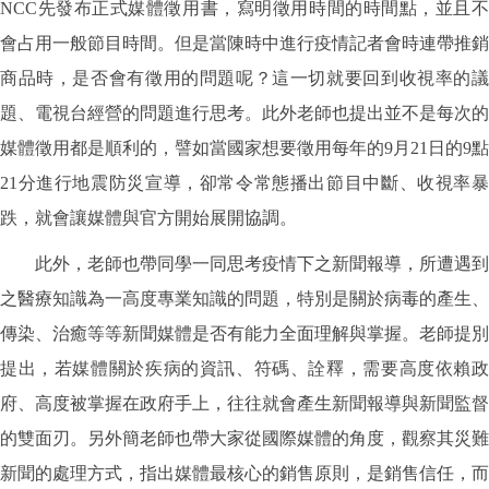
NCC先發布正式媒體徵用書，寫明徵用時間的時間點，並且不
會占用一般節目時間。但是當陳時中進行疫情記者會時連帶推銷
商品時，是否會有徵用的問題呢？這一切就要回到收視率的議
題、電視台經營的問題進行思考。此外老師也提出並不是每次的
媒體徵用都是順利的，譬如當國家想要徵用每年的9月21日的9點
21分進行地震防災宣導，卻常令常態播出節目中斷、收視率暴
跌，就會讓媒體與官方開始展開協調。
此外，老師也帶同學一同思考疫情下之新聞報導，所遭遇到
之醫療知識為一高度專業知識的問題，特別是關於病毒的產生、
傳染、治癒等等新聞媒體是否有能力全面理解與掌握。老師提別
提出，若媒體關於疾病的資訊、符碼、詮釋，需要高度依賴政
府、高度被掌握在政府手上，往往就會產生新聞報導與新聞監督
的雙面刃。另外簡老師也帶大家從國際媒體的角度，觀察其災難
新聞的處理方式，指出媒體最核心的銷售原則，是銷售信任，而