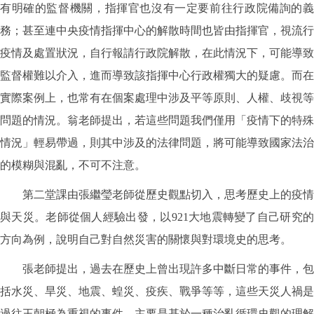
有明確的監督機關，指揮官也沒有一定要前往行政院備詢的義
務；甚至連中央疫情指揮中心的解散時間也皆由指揮官，視流行
疫情及處置狀況，自行報請行政院解散，在此情況下，可能導致
監督權難以介入，進而導致該指揮中心行政權獨大的疑慮。而在
實際案例上，也常有在個案處理中涉及平等原則、人權、歧視等
問題的情況。翁老師提出，若這些問題我們僅用「疫情下的特殊
情況」輕易帶過，則其中涉及的法律問題，將可能導致國家法治
的模糊與混亂，不可不注意。
第二堂課由張繼瑩老師從歷史觀點切入，思考歷史上的疫情
與天災。老師從個人經驗出發，以921大地震轉變了自己研究的
方向為例，說明自己對自然災害的關懷與對環境史的思考。
張老師提出，過去在歷史上曾出現許多中斷日常的事件，包
括水災、旱災、地震、蝗災、疫疾、戰爭等等，這些天災人禍是
過往王朝極為重視的事件，主要是基於一種治亂循環史觀的理解