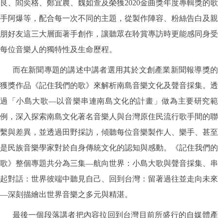
良、閻奕格、鄭宜農、魏如萱及榮獲2020金曲獎年度專輯獎的歌
手阿爆等，配合每一次不同的主題，從製作陣容、粉絲告白及親
朋好友這三大層面著手創作，讓聽眾在聆賞專訪時更能感同身受
每位音樂人的獨特性及生命歷程。
而在新聞專題的講述中講者選用其於文創產業新聞報導獎的
獲獎作品《記住我們的歌》來解析南島音樂文化及聲音採集。透
過「小島大歌—以音樂串連南島文化的計畫」做為主要研究範
例，深入探索南島文化著名音樂人與台灣原住民流行歌手間的聯
繫與差異，並透過田野採訪，傾聽每位音樂製作人、樂手、甚至
是民族音樂學家對於自身傳統文化的認知與感動。《記住我們的
歌》整個專題共分為三集—航向世界：小島大歌與聲音採集、串
起對話：世界彼端中聽見自己、回到台灣：留著過往並走向未來
—深刻描繪出世界音樂之多元與精湛。
最後一個段落講者把內容拉回到台灣目前所盛行的自媒體產