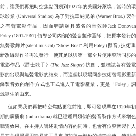
前，讓我們再把時空焦點回朔到1927年的美國好萊塢，當時的環
球影業 (Universal Studios) 為了對抗華納兄弟 (Warner Bros.) 製作
之有聲電影作品，因而聘請頗具盛名的音效師Jack Donovan
Foley (1891-1967) 領導公司內部的聲音製作團隊，把原本發行的
無聲歌舞片(silent musical) ”Show Boat” 利用Foley (擬音) 技術重
新改編製作並再次發行，使其足以與第一部全片使用聲話同步的
電影作品《爵士歌手》(
The Jazz Singer
) 抗衡，並標誌著有聲
影的出現與無聲電影的結束，而這個以現場同步技術替電影重新
錄製音效的創作方式也正式進入了電影產業，更是「Foley」詞
源誕生的由來。
但如果我們再把時空焦點更往前推，即可發現早在1920年初
期的廣播劇 (radio drama) 就已經運用類似的聲音製作方式來增色
聽覺效果。在主持人講述劇情內容的同時，也會有位聲音製作人
員在旁現場運用簡易的工具來增加每一部份的情節音效，使劇情