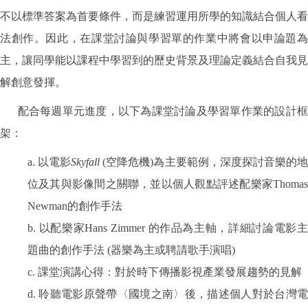
不以標準答案為首要條件，而是練習運用所學的知識結合個人看
法創作。因此，在課堂討論與學習單的作業中將會以申論題為
主，讓同學能以課程中學習到的歷史背景及理論定義結合自我見
解創意發揮。
配合每週單元進度，以下為課堂討論及學習單作業的設計框
架：
a. 以電影
Skyfall
(空降危機)為主要範例，深度探討音樂的
位及其與影像間之關聯，並以個人觀點評述配樂家Thomas
Newman的創作手法
b. 以配樂家Hans Zimmer 的作品為主軸，詳細討論電影主
題曲的創作手法 (器樂為主或聘請歌手演唱)
c. 課堂演講心得：對於時下傳播影視產業發展趨勢的見解
d. 聆聽電影原聲帶〈國境之南〉後，描述個人對於台灣電