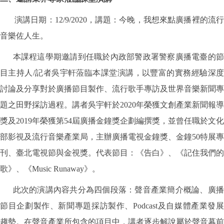
演講日期：12/9/2020，講題：今晚，我想來點廣播裡的流行
音樂佐人生。
本課程這學期邀請到任職於內政部警政署警察廣播電臺的節
目主持人/記者吳宇軒蒞臨本課堂演講，以豐富的實務經驗深度
討論及分享對於廣播節目製作、流行歌手專訪及世界音樂新聞專
題之田野採訪過程。講者吳宇軒於2020年榮獲文創產業新聞報導
獎及2019年榮獲第54屆廣播金鐘獎企劃編撰獎，並曾任職於文化
部影視及流行音樂產業局，主辦廣播電視金鐘獎、金鐘50特展專
刊、臺北電視節與金視獎。代表節目：《告白》、《記住我們的
歌》、《Music Runaway》。
此次的演講內容共分為四個段落：聲音產業簡介概論、廣播
節目企劃製作、新聞專題採訪製作、Podcast及自媒體產業發展
趨勢。在聲音產業所包含的項目中，講者逐步解說屬於聲音幕前