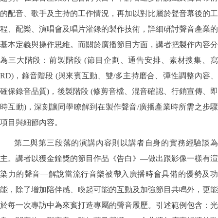
的配音、歌手及主持的工作情況，再加以對比屬於聲音幕後的工
程、配樂、演唱會及唱片灌錄的製作技術，詳細研討聲音產業的
基本定義與操作思維。而關於廣播節目方面，講者把製作內容分
為三大階段：前製階段 (節目企劃、通告安排、素材搜集、寫
RD)，錄音階段 (與來賓互動、雙/多主持磨合、彈性調整內容、
確保錄音品質)，後製階段 (修剪音檔、混音確認、行銷宣傳、即
時互動)，深刻讓同學瞭解到在製作聲音/廣播產業時所需之步驟
項目與細節內容。
第二與第三段落的演講內容則以講者自身的實務經驗談為
主。講者以獲金鐘獎的節目作品《告白》—做出跟影像一樣有渲
染力的聲音—解說當流行音樂被帶入廣播時會具備的優勢及功
能，除了增加陪伴感、喚起可能的互動及加強節目共鳴外，更能
於每一次專訪中為來賓打造專屬的聲音履歷。引述範例包含：光