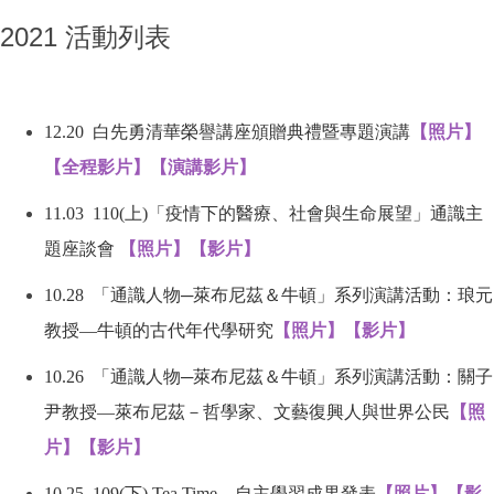
2021 活動列表
12.20
白先勇清華榮譽講座頒贈典禮暨專題演講
【照片】
【全程影片】
【演講影片】
11.03 110(
上
)
「疫情下的醫療、社會與生命展望」通識主
題座談會
【照片】
【影片】
10.28
「通識人物
─
萊布尼茲＆牛頓」系列演講活動：琅元
教授
—
牛頓的古代年代學研究
【照片】
【影片】
10.26
「通識人物
─
萊布尼茲＆牛頓」系列演講活動：關子
尹教授
—
萊布尼茲－哲學家、文藝復興人與世界公民
【照
片】
【影片】
10.25
109(
下
) Tea Time –
自主學習成果發表
【照片】
【影