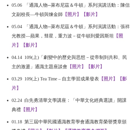
05.06
「通識人物
─
萊布尼茲＆牛頓」系列演講活動：陳信
文副校長
—
牛頓與煉金師
【照片】
【影片】
05.04
「通識人物
─
萊布尼茲＆牛頓」系列演講活動：張祥
光教授
—
蘋果，彗星，重力波－從牛頓到愛因斯坦
【照
片】
【影片】
04.14 109(
上
)
「劇變中的歷史與思想－從帝制到共和、民
主的激盪」通識主題座談會
【照片】
【影片
】
03.29 109(
上
) Tea Time –
自主學習成果發表
【照片】
【影
片】
02.24
白先勇清華文學講座：「中華文化經典選讀」開課
典禮
【照片】
01.18
第三屆中華民國通識教育學會通識教育榮譽獎章頒