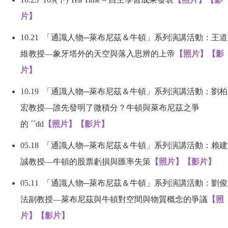
片】
10.21
「通識人物
─
萊布尼茲＆牛頓」系列演講活動：王道
維教授
—
象牙塔外的天空與落入思辨的上帝
【照片】
【影
片】
10.19
「通識人物
─
萊布尼茲＆牛頓」系列演講活動：劉柏
宏教授
—
誰先發明了微積分？牛頓與萊布尼茲之爭
的
´´dd
【照片】
【影片】
05.18
「通識人物
─
萊布尼茲＆牛頓」系列演講活動：賴建
誠教授
—
牛頓的股票虧損與匯率失策
【照片】
【影片】
05.11
「通識人物
─
萊布尼茲＆牛頓」系列演講活動：劉俊
法副教授
—
萊布尼茲與牛頓對空間與物質概念的爭議
【照
片】
【影片】