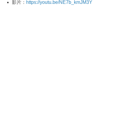
影片：
https://youtu.be/NE7b_kmJM3Y