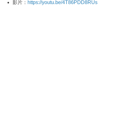
影片：
https://youtu.be/4T86PDD8RUs