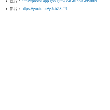
照片：
https://photos.app.goo.gl/ewV4GuP9wGbtyiu69
影片：
https://youtu.be/yJcbZ3tffRI