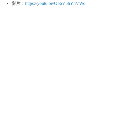
影片：
https://youtu.be/Ob6V5hYnVWo