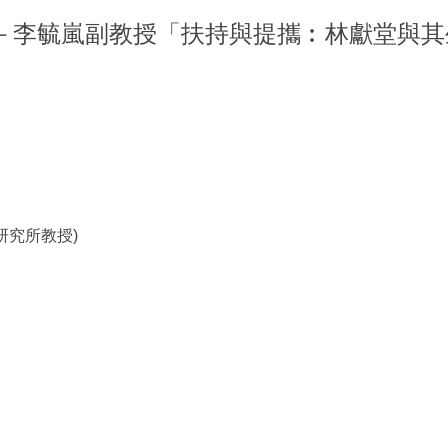
列演講－李毓嵐副教授「扶持與提攜︰林獻堂與
研究所教授)