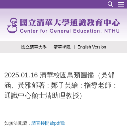
跳
到
主
要
內
容
區
國立清華大學
清華學院
English Version
2025.01.16 清華校園鳥類圖鑑（吳郁
涵、黃雅郁著 ; 鄭子芸繪 ; 指導老師：
通識中心顏士清助理教授）
如無法閱讀，
請直接開啟pdf檔