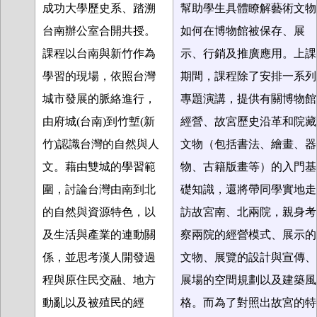
成功大學歷史系、踏溯
幫助學生具體瞭解藝術文物
台南辦公室合開共授。
如何在博物館被保存、展
課程以台南與新竹作為
示、行銷及推廣應用。上課
學習的現場，依照台灣
期間，課程除了安排一系列
城市發展的脈絡進行，
專題演講，提供有關博物館
由府城
(
台南
)
到竹塹
(
新
經營、故宮歷史沿革和院藏
竹
)
認識台灣的自然與人
文物（包括書法、繪畫、器
文。藉由雙城的學習範
物、古籍版畫等）的入門基
圍，討論台灣由南到北
礎知識，還將帶同學實地走
的自然與資源特色，以
訪故宮南、北兩院，親身考
及生活與產業的連動關
察兩院的經營模式、展示的
係，並思考漢人開發過
文物、展覽的設計與宣傳、
程與原住民交融、地方
展場的空間規劃以及建築風
動亂以及被殖民的經
格。而為了對照出故宮的特