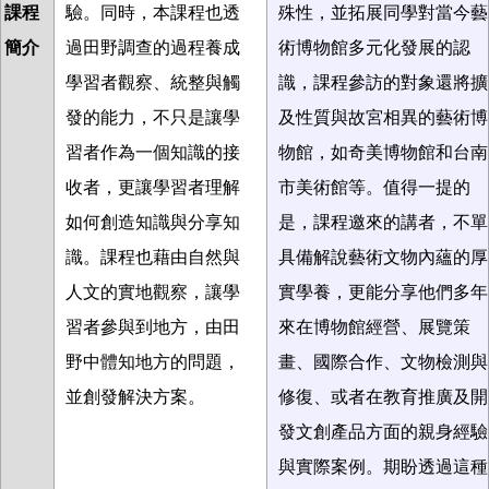
課程
驗。同時，本課程也透
殊性，並拓展同學對當今藝
簡介
過田野調查的過程養成
術博物館多元化發展的認
學習者觀察、統整與觸
識，課程參訪的對象還將擴
發的能力，不只是讓學
及性質與故宮相異的藝術博
習者作為一個知識的接
物館，如奇美博物館和台南
收者，更讓學習者理解
市美術館等。值得一提的
如何創造知識與分享知
是，課程邀來的講者，不單
識。課程也藉由自然與
具備解說藝術文物內蘊的厚
人文的實地觀察，讓學
實學養，更能分享他們多年
習者參與到地方，由田
來在博物館經營、展覽策
野中體知地方的問題，
畫、國際合作、文物檢測與
並創發解決方案。
修復、或者在教育推廣及開
發文創產品方面的親身經驗
與實際案例。期盼透過這種