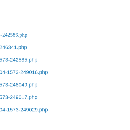
73-242586.php
3-246341.php
-1573-242585.php
p/404-1573-249016.php
-1573-248049.php
-1573-249017.php
p/404-1573-249029.php