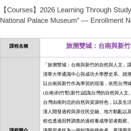
【Courses】2026 Learning Through Study To
National Palace Museum” — Enrollment 
旅溯雙城：台南與新竹
課程名稱
「旅溯雙城：台南與新竹的自然與人文」
清華大學通識中心與成功大學歷史系、踏
以台南與新竹作為學習的現場，依照台灣
(
台南
)
到竹塹
(
新竹
)
認識台灣的自然與人文
台灣由南到北的自然與資源特色，以及生
漢人開發過程與原住民交融、地方動亂以
程也透過田野調查的過程養成學習者觀察
課程簡介
讓學習者作為一個知識的接收者，更讓學