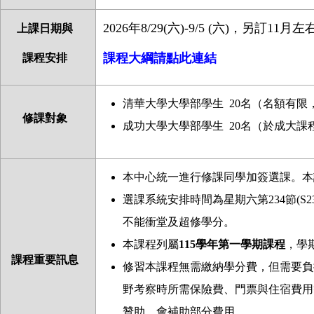
2026年8/29(六)-9/5 (六)，另訂1
上課日期與
課程大綱請點此連結
課程安排
清華大學大學部學生
20
名（名額有限
修課對象
成功大學大學部學生
20
名
（
於成大課
本中心統一進行修課同學加簽選課。本
選課系統安排時間為星期六第234
節
(S2
不能衝堂及超修學分。
本課程列屬
115
學年第一學期課程
，學
課程重要訊息
修習本課程無需繳納學分費，但需要負
野考察時所需保險費、門票與住宿費用
贊助，會補助部分費用。