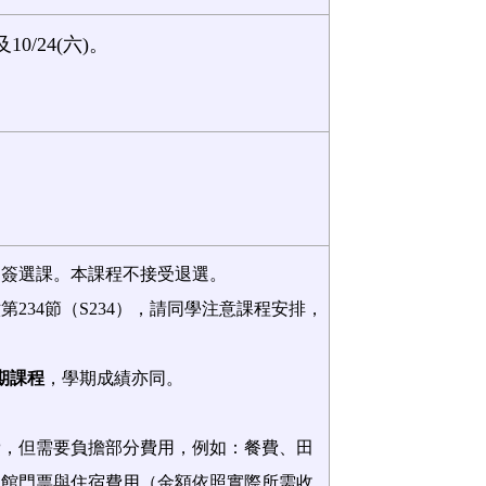
及10/24(六)。
加簽選課。本課程不接受退選。
六第
234
節（
S234
），請同學注意課程安排，
期課程
，學期成績亦同。
費，但需要負擔部分費用，例如：餐費、田
物館門票
與住宿費用
（金額依照實際所需收