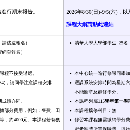
-
1月左右進行期末報告。
2026年
8/30(日)
9/5(六)，以
課程大綱請點此連結
，請儘速報名）
清華大學大學部學生
25
名
程網頁報名）
課程不接受退選。
本中心統一進行修課同學
34)
，請同學注意課程安排，
選課系統安排時間為星期
不能衝堂及超修學分。
期成績亦同。
本課程列屬
115
學年第一學
擔部分費用，例如：餐費、田
本課程擋修科目：無
等，約
4000
元。本課程若有獲
修習本課程無需繳納學分
野考察時所需保險費、博