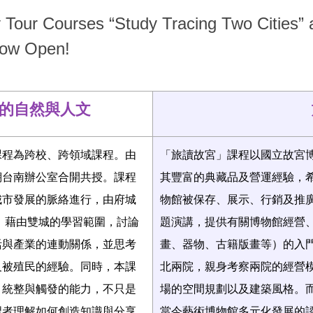
ur Courses “Study Tracing Two Cities” a
Now Open!
的自然與人文
課程為跨校、跨領域課程。由
「旅讀故宮」課程以國立故宮
溯台南辦公室合開共授。課程
其豐富的典藏品及營運經驗，
城市發展的脈絡進行，由府城
物館被保存、展示、行銷及推
。藉由雙城的學習範圍，討論
題演講，提供有關博物館經營
活與產業的連動關係，並思考
畫、器物、古籍版畫等）的入
及被殖民的經驗。同時，本課
北兩院，親身考察兩院的經營
、統整與觸發的能力，不只是
場的空間規劃以及建築風格。
習者理解如何創造知識與分享
當今藝術博物館多元化發展的