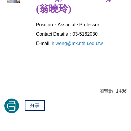
(翁曉玲)
Position：Associate Professor
Contact Details：03-5162030
E-mail:
hlweng@mx.nthu.edu.tw
瀏覽數:
1486
分享