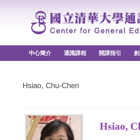
跳
到
主
要
內
容
區
中心簡介
通識課程
開課指引
創
Hsiao, Chu-Chen
Hsiao, 