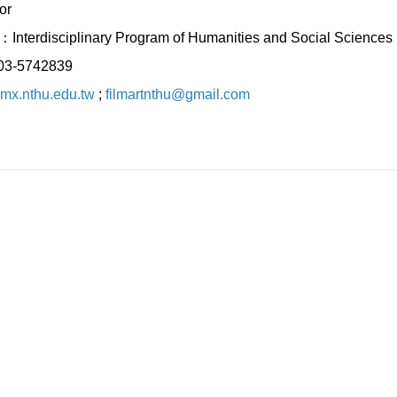
or
：Interdisciplinary Program of Humanities and Social Sciences
：03-5742839
mx.nthu.edu.tw
;
filmartnthu@gmail.com