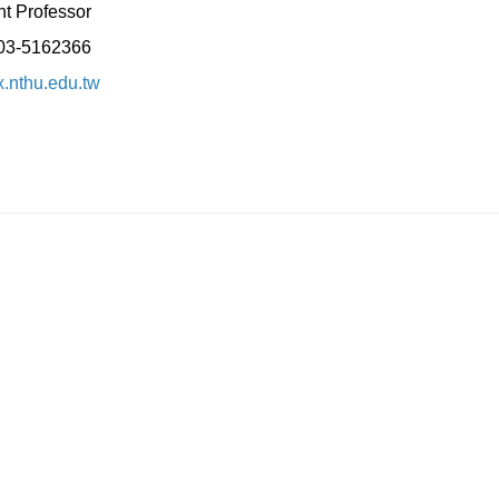
t Professor
：03-5162366
nthu.edu.tw