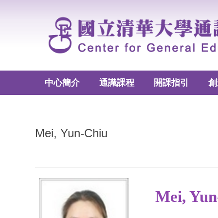
跳
到
主
要
內
容
區
中心簡介
通識課程
開課指引
創
Mei, Yun-Chiu
Mei, Yu