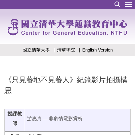
跳
到
主
要
內
容
區
國立清華大學
清華學院
English Version
《只見蕃地不見蕃人》紀錄影片拍攝構
思
授課教
游惠貞 — 非劇情電影賞析
師