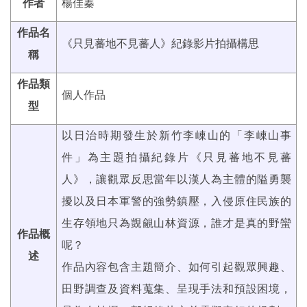
作者
楊佳蓁
作品名
《只見蕃地不見蕃人》紀錄影片拍攝構思
稱
作品類
個人作品
型
以日治時期發生於新竹李崠山的「李崠山事
件」為主題拍攝紀錄片《只見蕃地不見蕃
人》，讓觀眾反思當年以漢人為主體的隘勇襲
擾以及日本軍警的強勢鎮壓，入侵原住民族的
生存領地只為覬覦山林資源，誰才是真的野蠻
作品概
呢？
述
作品內容包含主題簡介、如何引起觀眾興趣、
田野調查及資料蒐集、呈現手法和預設困境，