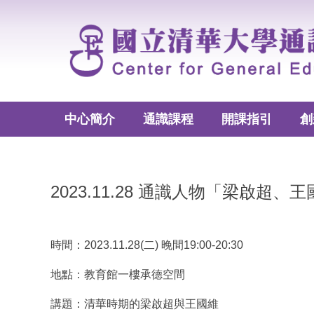
跳
到
主
要
內
容
區
中心簡介
通識課程
開課指引
創
2023.11.28 通識人物「梁
時間：2023.11.28(二) 晚間19:00-20:30
地點：教育館一樓承德空間
講題：清華時期的梁啟超與王國維