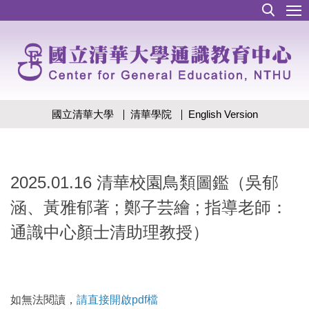
跳
到
主
要
內
容
區
國立清華大學
清華學院
English Version
2025.01.16 清華校園鳥類圖鑑（吳郁
涵、黃雅郁著 ; 鄭子芸繪 ; 指導老師：
通識中心顏士清助理教授）
如無法閱讀，
請直接開啟pdf檔