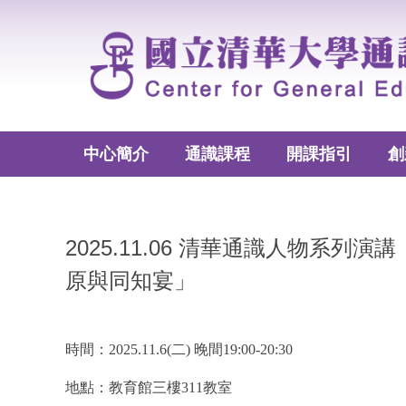
跳
到
主
要
內
容
區
中心簡介
通識課程
開課指引
創
2025.11.06 清華通識人物
原與同知宴」
時間：2025.11.6(二) 晚間19:00-20:30
地點：教育館三樓311教室