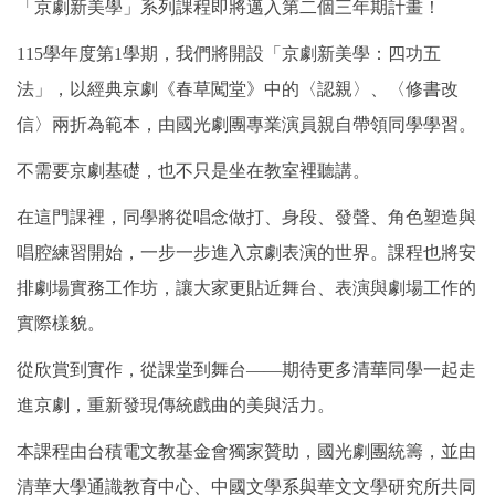
「京劇新美學」系列課程即將邁入第二個三年期計畫！
115學年度第1學期，我們將開設「京劇新美學：四功五
法」，以經典京劇《春草闖堂》中的〈認親〉、〈修書改
信〉兩折為範本，由國光劇團專業演員親自帶領同學學習。
不需要京劇基礎，也不只是坐在教室裡聽講。
在這門課裡，同學將從唱念做打、身段、發聲、角色塑造與
唱腔練習開始，一步一步進入京劇表演的世界。課程也將安
排劇場實務工作坊，讓大家更貼近舞台、表演與劇場工作的
實際樣貌。
從欣賞到實作，從課堂到舞台——期待更多清華同學一起走
進京劇，重新發現傳統戲曲的美與活力。
本課程由台積電文教基金會獨家贊助，國光劇團統籌，並由
清華大學通識教育中心、中國文學系與華文文學研究所共同