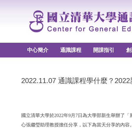
跳
到
主
要
內
容
區
中心簡介
通識課程
開課指引
創
2022.11.07 通識課程學什麼？
國立清華大學於2022年9月7日為大學部新生舉辦
心張繼瑩助理教授擔任分享，以下為當天分享的內容