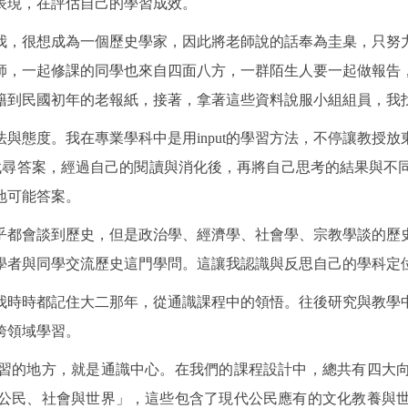
表現，在評估自己的學習成效。
我，很想成為一個歷史學家，因此將老師說的話奉為圭臬，只努
師，一起修課的同學也來自四面八方，一群陌生人要一起做報告
籍到民國初年的老報紙，接著，拿著這些資料說服小組組員，我
與態度。我在專業學科中是用input的學習方法，不停讓教授
然後找尋答案，經過自己的閱讀與消化後，再將自己思考的結果與
地可能答案。
乎都會談到歷史，但是政治學、經濟學、社會學、宗教學談的歷
學者與同學交流歷史這門學問。這讓我認識與反思自己的學科定
我時時都記住大二那年，從通識課程中的領悟。往後研究與教學
跨領域學習。
習的地方，就是通識中心。在我們的課程設計中，總共有四大
公民、社會與世界」，這些包含了現代公民應有的文化教養與