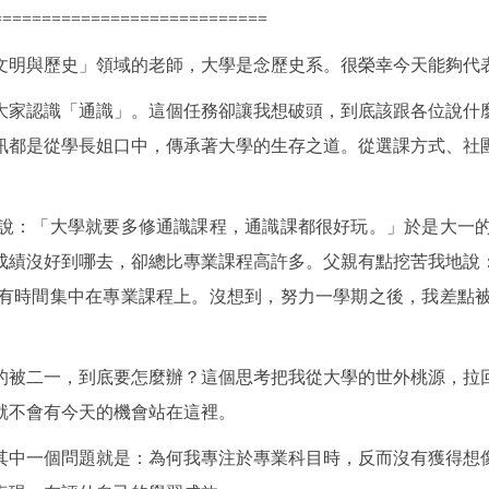
============================
文明與歷史」領域的老師，大學是念歷史系。很榮幸今天能夠代
大家認識「通識」。這個任務卻讓我想破頭，到底該跟各位說什
訊都是從學長姐口中，傳承著大學的生存之道。從選課方式、社
長說：「大學就要多修通識課程，通識課都很好玩。」於是大一
成績沒好到哪去，卻總比專業課程高許多。父親有點挖苦我地說
有時間集中在專業課程上。沒想到，努力一學期之後，我差點
的被二一，到底要怎麼辦？這個思考把我從大學的世外桃源，拉
就不會有今天的機會站在這裡。
其中一個問題就是：為何我專注於專業科目時，反而沒有獲得想