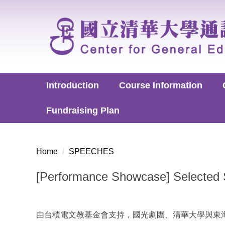
Jump
to
the
main
content
block
Introduction
Course Information
Fundraising Plan
Home
SPEECHES
[Performance Showcase] Selected 
由台積電文教基金會支持，國光劇團、清華大學與東