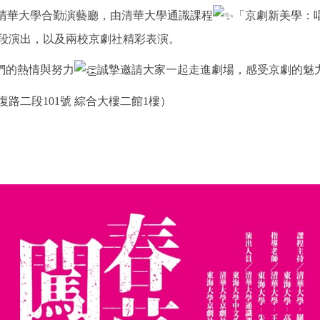
將於國立清華大學合勤演藝廳，由清華大學通識課程
「京劇新美學：
段演出，以及兩校京劇社精彩表演。
們的熱情與努力
誠摯邀請大家一起走進劇場，感受京劇的魅
復路二段101號 綜合大樓二館1樓）