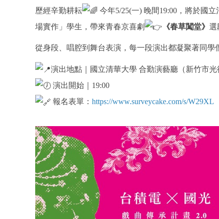
歷經辛勤耕耘
今年5/25(一) 晚間19:00，
場實作」學生，帶來青春京喜劇
《春草闖堂》
選
從身段、唱腔到舞台表演，每一段演出都凝聚著同學
演出地點｜國立清華大學 合勤演藝廳
（新竹市光
演出開始｜19:00
報名表單：
https://www.surveycake.com/s/W29XL