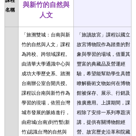
課程
與新竹的自然與
名稱
人文
「旅溯雙城：台南與新
「旅讀故宮」課程以國立
竹的自然與人文」課程
故宮博物院作為踏查的對
為跨校、跨領域課程。
象與學習的場域，借重其
由清華大學通識中心與
豐富的典藏品及營運經
成功大學歷史系、踏溯
驗，希望能幫助學生具體
台南辦公室合開共授。
瞭解藝術文物如何在博物
課程以台南與新竹作為
館被保存、展示、行銷及
學習的現場，依照台灣
推廣應用。上課期間，課
城市發展的脈絡進行，
程除了安排一系列專題演
由府城
(
台南
)
到竹塹
(
新
講，提供有關博物館經
竹
)
認識台灣的自然與
營、故宮歷史沿革和院藏