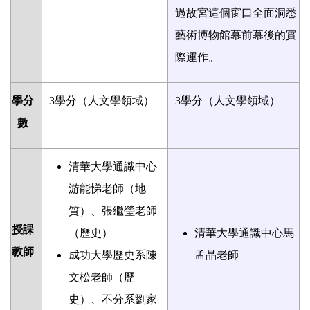
過故宮這個窗口全面洞悉
藝術博物館幕前幕後的實
際運作。
學分
3
學分（人文學領域）
3
學分（人文學領域）
數
清華大學通識中心
游能悌老師（地
質）、張繼瑩老師
授課
（歷史）
清華大學通識中心馬
教師
成功大學歷史系陳
孟晶老師
文松老師（歷
史）、不分系劉家