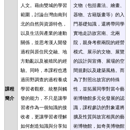
人文。藉由雙城的學習
文物（包括書法、繪畫、
範圍，討論台灣由南到
器物、古籍版畫等）的入
北的自然與資源特色，
門基礎知識，還將帶同學
以及生活與產業的連動
實地走訪故宮南、北兩
關係，並思考漢人開發
院，親身考察兩院的經營
過程與原住民交融、地
模式、展示的文物、展覽
方動亂以及被殖民的經
的設計與宣傳、展場的空
驗。同時，本課程也透
間規劃以及建築風格。而
過田野調查的過程養成
為了對照出故宮的特殊
課程
學習者觀察、統整與觸
性，並拓展同學對當今藝
簡介
發的能力，不只是讓學
術博物館多元化發展的認
習者作為一個知識的接
識，課程參訪的對象還將
收者，更讓學習者理解
擴及性質與故宮相異的藝
如何創造知識與分享知
術博物館，如奇美博物館