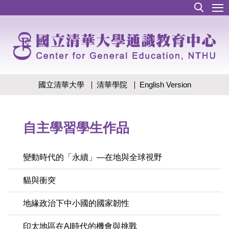
跳
到
主
要
內
容
區
國立清華大學
清華學院
English Version
自主學習學生作品
變動時代的「永續」—在地與全球視野
貓與衝突
地緣政治下中小國的國家韌性
印太地區在AI時代的機會與挑戰