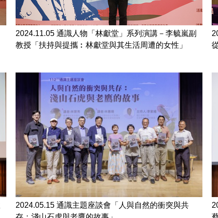
副
2024.11.05 通識人物「林獻堂」系列演講－李毓嵐副
2
教授「扶持與提攜︰林獻堂與其生活周遭的女性」
教
2024.05.15 通識主題座談會「人與自然的衝突與共
存：淺山石虎與老鷹的故事」