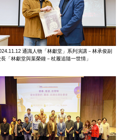
2024.11.12 通識人物「林獻堂」系列演講－林承俊副
校長「林獻堂與葉榮鐘－杖履追隨一世情」