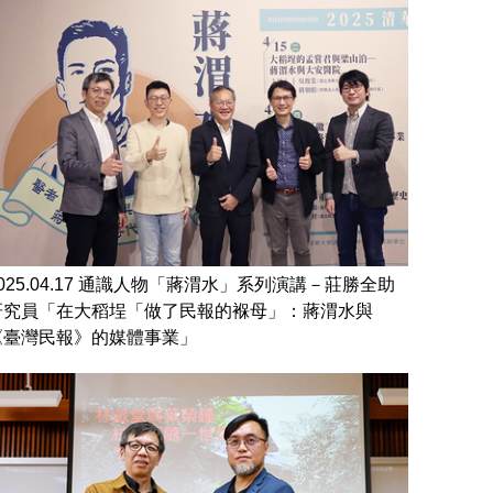
2025.04.17 通識人物「蔣渭水」系列演講－莊勝全助
研究員「在大稻埕「做了民報的褓母」：蔣渭水與
《臺灣民報》的媒體事業」