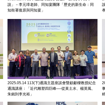
說」－李元璋老師、同知宴團隊「歷史的新生命：同
知衙署復原與同知宴」
2025.05.14 113(下)通識主題座談會暨顧獻樑教授紀念
通識講座：「近代雕塑四巨峰──從黃土水、楊英風、
朱銘到李光裕」