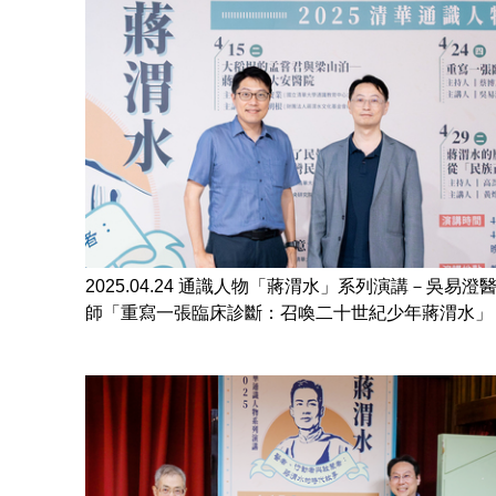
2025.04.24 通識人物「蔣渭水」系列演講－吳易澄
師「重寫一張臨床診斷：召喚二十世紀少年蔣渭水」