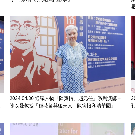
－
2024.04.30 通識人物「陳寅恪、趙元任」系列演講－
家
陳以愛教授「種花留與後來人—陳寅恪和清華園」