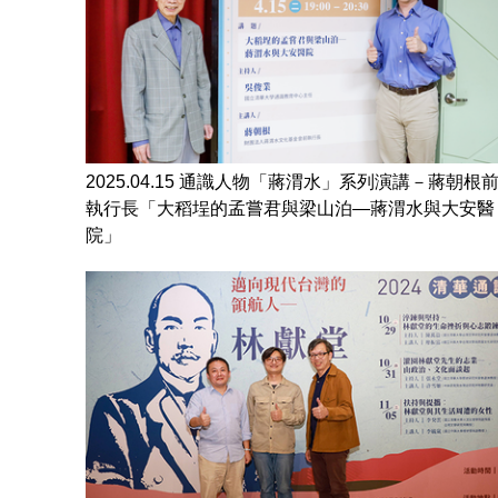
2025.04.15 通識人物「蔣渭水」系列演講－蔣朝根
執行長「大稻埕的孟嘗君與梁山泊—蔣渭水與大安醫
院」