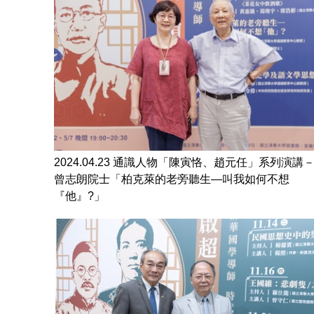
2024.04.23 通識人物「陳寅恪、趙元任」系列演講
曾志朗院士「柏克萊的老旁聽生—叫我如何不想
『他』?」