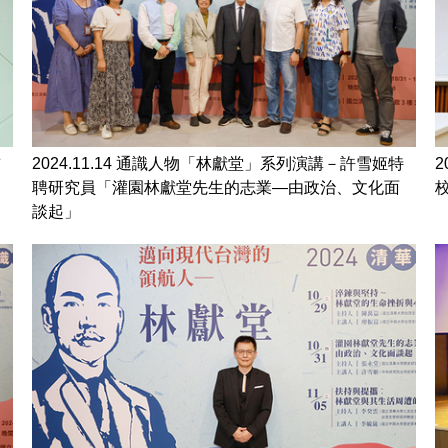
前
2024.11.14 通識人物「林獻堂」系列演講－許雪姬特
聘研究員「灌園林獻堂先生的志業—由政治、文化面
談起」