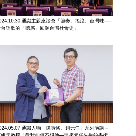
024.10.30 通識主題座談會「節奏、搖滾、台灣味──
從台語歌的「聽感」回溯台灣社會史」
2024.05.07 通識人物「陳寅恪、趙元任」系列演講－
蔡維天教授「教我如何不想他—談趙元任先生的學術