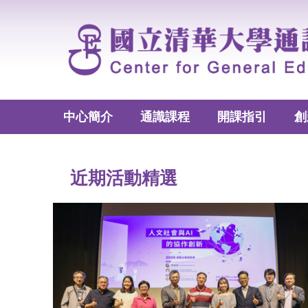
跳
到
主
要
內
容
區
中心簡介
通識課程
開課指引
創
近期活動精選