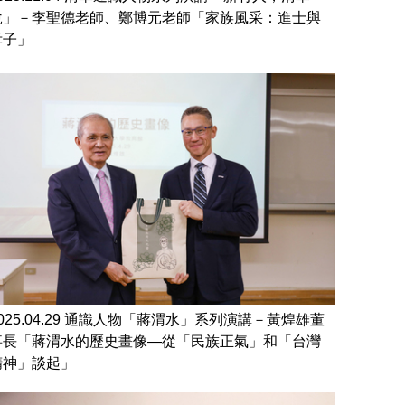
說」－李聖德老師、鄭博元老師「家族風采：進士與
孝子」
2025.04.29 通識人物「蔣渭水」系列演講－黃煌雄董
事長「蔣渭水的歷史畫像—從「民族正氣」和「台灣
精神」談起」